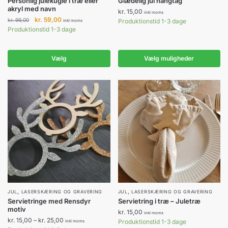
Personlig julekugle i træ eller
Glædelig jul hangtag
vare
akryl med navn
kr.
15,00
inkl moms
har
Den
Den
kr.
59,00
kr.
99,00
Produktionstid 1-3 dage
inkl moms
flere
oprindelige
aktuelle
Produktionstid 1-3 dage
pris
pris
varianter.
var:
er:
Mulighederne
kr. 99,00.
kr. 59,00.
Vælg
Vælg muligheder
kan
vælges
på
varesiden
,
,
Dette
JUL
LASERSKÆRING OG GRAVERING
JUL
LASERSKÆRING OG GRAVERING
Servietringe med Rensdyr
Servietring i træ – Juletræ
vare
motiv
kr.
15,00
inkl moms
har
Prisinterval:
kr.
15,00
–
kr.
25,00
Produktionstid 1-3 dage
inkl moms