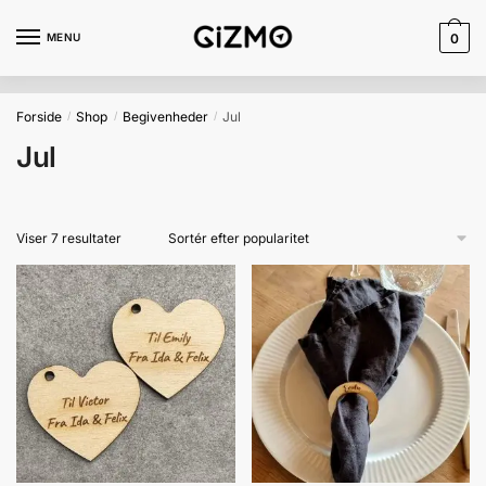
Skip
Skip
to
to
MENU
0
navigation
content
Forside
Shop
Begivenheder
Jul
/
/
/
Jul
Sorteret
Viser 7 resultater
efter
popularitet