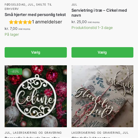
,
,
FØDSELSDAG
JUL
SKILTE TIL
JUL
ERHVERV
Servietring i træ – Cirkel med
Små hjerter med personlig tekst
navn
1 anmeldelser
kr.
25,00
inkl moms
Produktionstid 1-3 dage
kr.
7,00
inkl moms
På lager
Vælg
Vælg
-40%
,
,
Dette
JUL
LASERSKÆRING OG GRAVERING
LASERSKÆRING OG GRAVERING
JUL