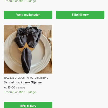
flere
kr. 15,00
Produktionstid 1-3 dage
til
varianter.
kr. 25,00
Mulighederne
Vælg muligheder
Tilføj til kurv
kan
vælges
på
varesiden
,
JUL
LASERSKÆRING OG GRAVERING
Servietring i træ – Stjerne
kr.
15,00
inkl moms
Produktionstid 1-3 dage
Tilføj til kurv