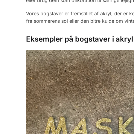
eller brug dem som dekoration til særlige lejlig
Vores bogstaver er fremstillet af akryl, der e
fra sommerens sol eller den bitre kulde om vint
Eksempler på bogstaver i akryl