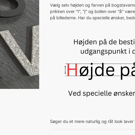
Vælg selv højden og farven på bogstaverne
prikken over “i”, “j” og bollen over “å” vær
på billederne. Har du specielle ønsker, bed
Søger du et mere naturlig og råt look laver