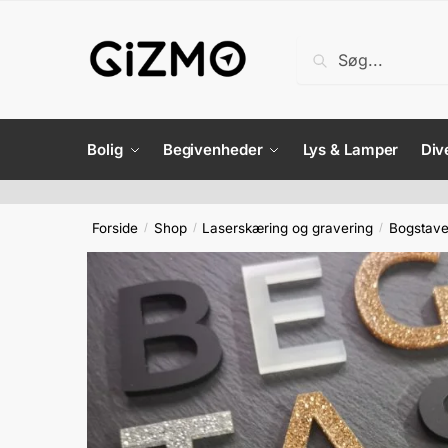
Skip
Skip
to
to
Søg
Søg
navigation
content
efter:
Bolig
Begivenheder
Lys & Lamper
Div
Forside
Shop
Laserskæring og gravering
Bogstaver
/
/
/