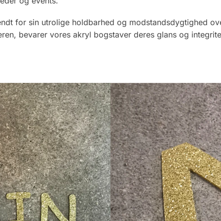
heder og events.
r kendt for sin utrolige holdbarhed og modstandsdygtighed o
eren, bevarer vores akryl bogstaver deres glans og integrite