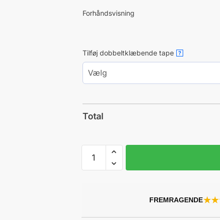
Forhåndsvisning
Tilføj dobbeltklæbende tape
?
Total
Bogstaver
i
akryl
antal
★★
FREMRAGENDE