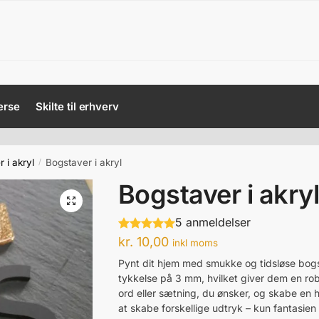
erse
Skilte til erhverv
 i akryl
Bogstaver i akryl
/
Bogstaver i akry
5 anmeldelser
kr.
10,00
inkl moms
Pynt dit hjem med smukke og tidsløse bogst
tykkelse på 3 mm, hvilket giver dem en rob
ord eller sætning, du ønsker, og skabe en h
at skabe forskellige udtryk – kun fantasie