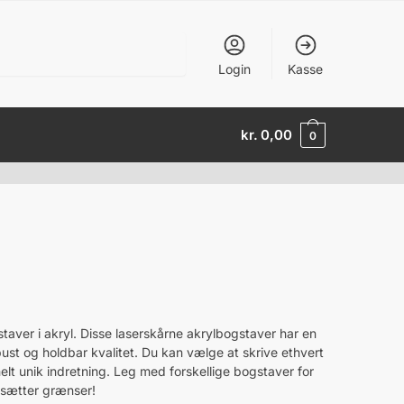
Login
Kasse
kr.
0,00
0
l
aver i akryl. Disse laserskårne akrylbogstaver har en
ust og holdbar kvalitet. Du kan vælge at skrive ethvert
elt unik indretning. Leg med forskellige bogstaver for
n sætter grænser!