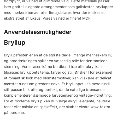
bordpynt, er valnød et glimrende valg. Dette materiale passer
især godt til elegante arrangementer som gallafester, bryllupper
med mørkere temaer eller firmajubilæer, hvor der ønskes et
ekstra strejf af luksus. Vores valnød er fineret MDF.
Anvendelsesmuligheder
Bryllup
Bryllupsfesten er en af de største dage i mange menneskers liv,
og borddækningen spiller en væsentlig rolle for den samlede
stemning. Vores laserskårne bordkort i træ eller akryl kan
tilpasses brylluppets tema, farver og stil. Ønsker I for eksempel
et romantisk look med blomstermotiver, kan vi skære et delikat
mønster rundt om gæstens navn. Er brylluppet i en mere rustik
stil, passer birk eller eg perfekt, da de naturlige trænuancer
komplementerer dæmpede farvetemaer og vintage-indretning.
For et moderne bryllup kan du vælge akryl i elegante, neutrale
toner eller måske en spejleffekt, der skaber ekstra wow-faktor
på bordene.