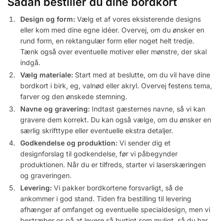
Sådan bestiller du dine bordkort
Design og form:
Vælg et af vores eksisterende designs
eller kom med dine egne idéer. Overvej, om du ønsker en
rund form, en rektangulær form eller noget helt tredje.
Tænk også over eventuelle motiver eller mønstre, der skal
indgå.
Vælg materiale:
Start med at beslutte, om du vil have dine
bordkort i birk, eg, valnød eller akryl. Overvej festens tema,
farver og den ønskede stemning.
Navne og gravering:
Indtast gæsternes navne, så vi kan
gravere dem korrekt. Du kan også vælge, om du ønsker en
særlig skrifttype eller eventuelle ekstra detaljer.
Godkendelse og produktion:
Vi sender dig et
designforslag til godkendelse, før vi påbegynder
produktionen. Når du er tilfreds, starter vi laserskæringen
og graveringen.
Levering:
Vi pakker bordkortene forsvarligt, så de
ankommer i god stand. Tiden fra bestilling til levering
afhænger af omfanget og eventuelle specialdesign, men vi
bestræber os på at levere så hurtigt som muligt, så du har