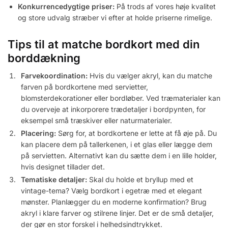
Konkurrencedygtige priser:
På trods af vores høje kvalitet
og store udvalg stræber vi efter at holde priserne rimelige.
Tips til at matche bordkort med din
borddækning
Farvekoordination:
Hvis du vælger akryl, kan du matche
farven på bordkortene med servietter,
blomsterdekorationer eller bordløber. Ved træmaterialer kan
du overveje at inkorporere trædetaljer i bordpynten, for
eksempel små træskiver eller naturmaterialer.
Placering:
Sørg for, at bordkortene er lette at få øje på. Du
kan placere dem på tallerkenen, i et glas eller lægge dem
på servietten. Alternativt kan du sætte dem i en lille holder,
hvis designet tillader det.
Tematiske detaljer:
Skal du holde et bryllup med et
vintage-tema? Vælg bordkort i egetræ med et elegant
mønster. Planlægger du en moderne konfirmation? Brug
akryl i klare farver og stilrene linjer. Det er de små detaljer,
der gør en stor forskel i helhedsindtrykket.