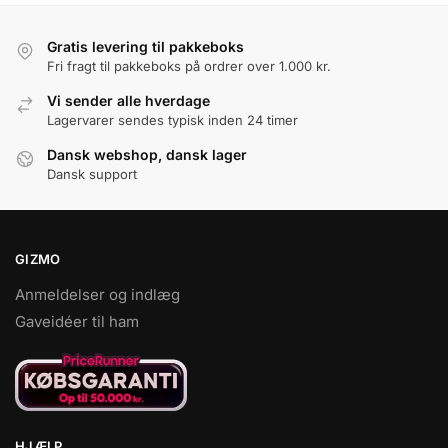
Gratis levering til pakkeboks
Fri fragt til pakkeboks på ordrer over 1.000 kr.
Vi sender alle hverdage
Lagervarer sendes typisk inden 24 timer
Dansk webshop, dansk lager
Dansk support
GIZMO
Anmeldelser og indlæg
Gaveidéer til ham
HJÆLP