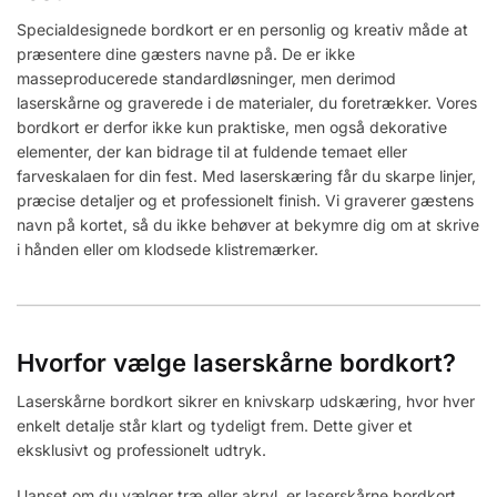
Specialdesignede bordkort er en personlig og kreativ måde at
præsentere dine gæsters navne på. De er ikke
masseproducerede standardløsninger, men derimod
laserskårne og graverede i de materialer, du foretrækker. Vores
bordkort er derfor ikke kun praktiske, men også dekorative
elementer, der kan bidrage til at fuldende temaet eller
farveskalaen for din fest. Med laserskæring får du skarpe linjer,
præcise detaljer og et professionelt finish. Vi graverer gæstens
navn på kortet, så du ikke behøver at bekymre dig om at skrive
i hånden eller om klodsede klistremærker.
Hvorfor vælge laserskårne bordkort?
Laserskårne bordkort sikrer en knivskarp udskæring, hvor hver
enkelt detalje står klart og tydeligt frem. Dette giver et
eksklusivt og professionelt udtryk.
Uanset om du vælger træ eller akryl, er laserskårne bordkort