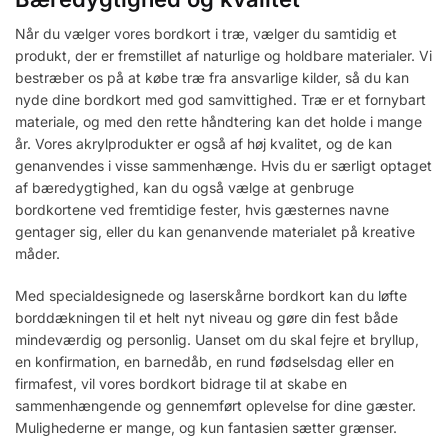
Når du vælger vores bordkort i træ, vælger du samtidig et
produkt, der er fremstillet af naturlige og holdbare materialer. Vi
bestræber os på at købe træ fra ansvarlige kilder, så du kan
nyde dine bordkort med god samvittighed. Træ er et fornybart
materiale, og med den rette håndtering kan det holde i mange
år. Vores akrylprodukter er også af høj kvalitet, og de kan
genanvendes i visse sammenhænge. Hvis du er særligt optaget
af bæredygtighed, kan du også vælge at genbruge
bordkortene ved fremtidige fester, hvis gæsternes navne
gentager sig, eller du kan genanvende materialet på kreative
måder.
Med specialdesignede og laserskårne bordkort kan du løfte
borddækningen til et helt nyt niveau og gøre din fest både
mindeværdig og personlig. Uanset om du skal fejre et bryllup,
en konfirmation, en barnedåb, en rund fødselsdag eller en
firmafest, vil vores bordkort bidrage til at skabe en
sammenhængende og gennemført oplevelse for dine gæster.
Mulighederne er mange, og kun fantasien sætter grænser.