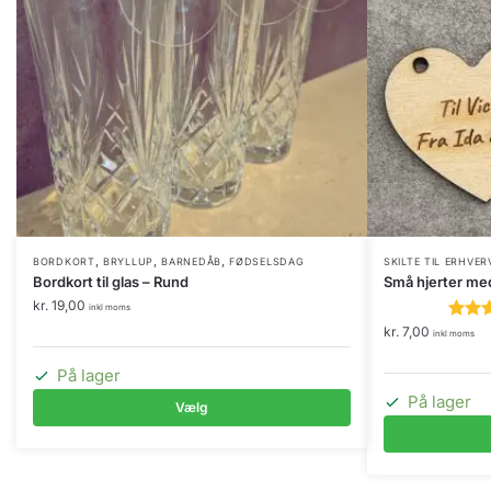
,
,
,
BORDKORT
BRYLLUP
BARNEDÅB
FØDSELSDAG
SKILTE TIL ERHVER
Bordkort til glas – Rund
Små hjerter med
kr.
19,00
inkl moms
kr.
7,00
inkl moms
På lager
På lager
Vælg