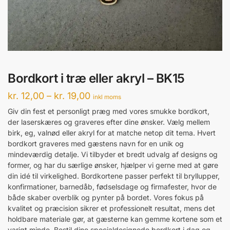
Bordkort i træ eller akryl – BK15
Prisinterval:
kr.
12,00
–
kr.
19,00
inkl moms
kr. 12,00
Giv din fest et personligt præg med vores smukke bordkort,
der laserskæres og graveres efter dine ønsker. Vælg mellem
til
birk, eg, valnød eller akryl for at matche netop dit tema. Hvert
kr. 19,00
bordkort graveres med gæstens navn for en unik og
mindeværdig detalje. Vi tilbyder et bredt udvalg af designs og
former, og har du særlige ønsker, hjælper vi gerne med at gøre
din idé til virkelighed. Bordkortene passer perfekt til bryllupper,
konfirmationer, barnedåb, fødselsdage og firmafester, hvor de
både skaber overblik og pynter på bordet. Vores fokus på
kvalitet og præcision sikrer et professionelt resultat, mens det
holdbare materiale gør, at gæsterne kan gemme kortene som et
varigt minde. Bestil dine specialdesignede bordkort i dag og