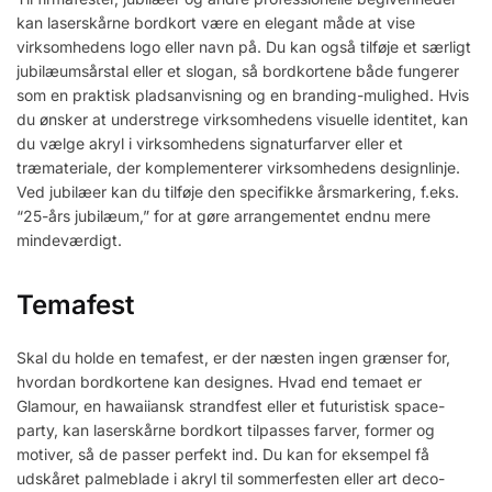
kan laserskårne bordkort være en elegant måde at vise
virksomhedens logo eller navn på. Du kan også tilføje et særligt
jubilæumsårstal eller et slogan, så bordkortene både fungerer
som en praktisk pladsanvisning og en branding-mulighed. Hvis
du ønsker at understrege virksomhedens visuelle identitet, kan
du vælge akryl i virksomhedens signaturfarver eller et
træmateriale, der komplementerer virksomhedens designlinje.
Ved jubilæer kan du tilføje den specifikke årsmarkering, f.eks.
“25-års jubilæum,” for at gøre arrangementet endnu mere
mindeværdigt.
Temafest
Skal du holde en temafest, er der næsten ingen grænser for,
hvordan bordkortene kan designes. Hvad end temaet er
Glamour, en hawaiiansk strandfest eller et futuristisk space-
party, kan laserskårne bordkort tilpasses farver, former og
motiver, så de passer perfekt ind. Du kan for eksempel få
udskåret palmeblade i akryl til sommerfesten eller art deco-