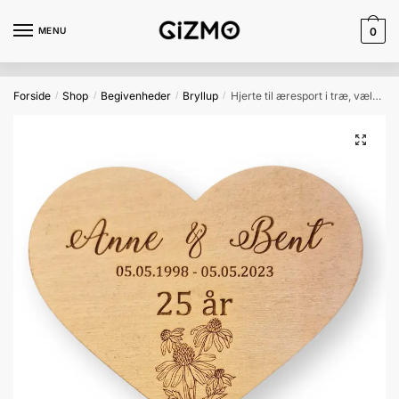
Skip
Skip
to
to
MENU
0
navigation
content
Forside
Shop
Begivenheder
Bryllup
Hjerte til æresport i træ, vælg selv design
/
/
/
/