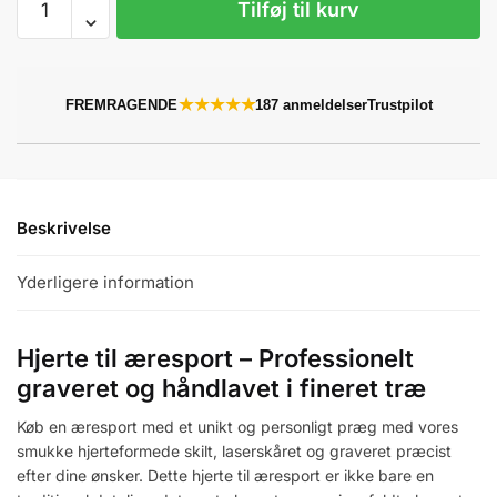
Tilføj til kurv
til
æresport
i
træ,
★★★★★
FREMRAGENDE
187 anmeldelser
Trustpilot
vælg
selv
design
antal
Beskrivelse
Yderligere information
Hjerte til æresport – Professionelt
graveret og håndlavet i fineret træ
Køb en æresport med et unikt og personligt præg med vores
smukke hjerteformede skilt, laserskåret og graveret præcist
efter dine ønsker. Dette hjerte til æresport er ikke bare en