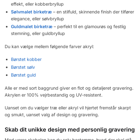
effekt, eller kobberbryllup
Sølvmalet birketræ
– en stilfuld, skinnende finish der tilfører
elegance, eller sølvbryllup
Guldmalet
birketræ
– perfekt til en glamourøs og festlig
stemning, eller guldbryllup
Du kan vælge mellem følgende farver akryl:
Børstet kobber
Børstet sølv
Børstet guld
Alle er med sort baggrund giver en flot og detaljeret gravering.
Akrylen er 100% vejrbestandig og UV-resistent.
Uanset om du vælger træ eller akryl vil hjertet fremstår skarpt
og smukt, uanset valg af design og gravering.
Skab dit unikke design med personlig gravering
Med vores skabelon kan du selv bestemme, hvad der skal stå