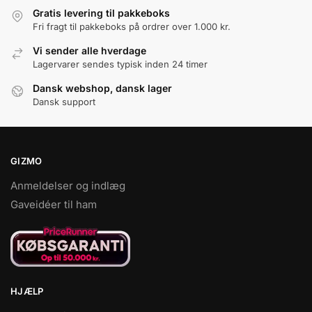
varesiden
Gratis levering til pakkeboks
Fri fragt til pakkeboks på ordrer over 1.000 kr.
Vi sender alle hverdage
Lagervarer sendes typisk inden 24 timer
Dansk webshop, dansk lager
Dansk support
GIZMO
Anmeldelser og indlæg
Gaveidéer til ham
HJÆLP