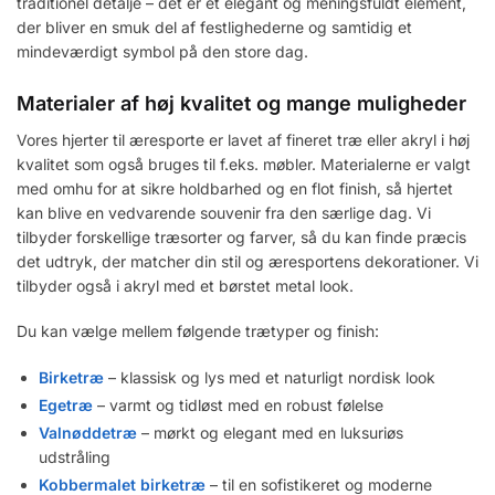
traditionel detalje – det er et elegant og meningsfuldt element,
der bliver en smuk del af festlighederne og samtidig et
mindeværdigt symbol på den store dag.
Materialer af høj kvalitet og mange muligheder
Vores hjerter til æresporte er lavet af fineret træ eller akryl i høj
kvalitet som også bruges til f.eks. møbler. Materialerne er valgt
med omhu for at sikre holdbarhed og en flot finish, så hjertet
kan blive en vedvarende souvenir fra den særlige dag. Vi
tilbyder forskellige træsorter og farver, så du kan finde præcis
det udtryk, der matcher din stil og æresportens dekorationer. Vi
tilbyder også i akryl med et børstet metal look.
Du kan vælge mellem følgende trætyper og finish:
Birketræ
– klassisk og lys med et naturligt nordisk look
Egetræ
– varmt og tidløst med en robust følelse
Valnøddetræ
– mørkt og elegant med en luksuriøs
udstråling
Kobbermalet birketræ
– til en sofistikeret og moderne