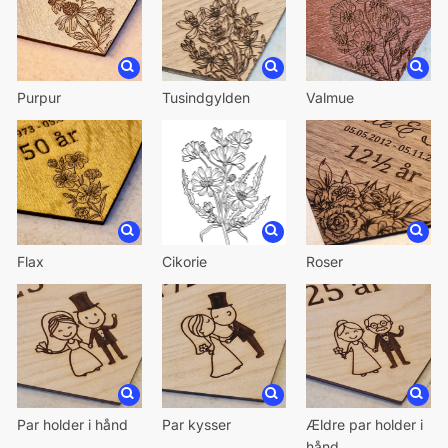
Purpur
Tusindgylden
Valmue
Flax
Cikorie
Roser
Par holder i hånd
Par kysser
Ældre par holder i
hånd