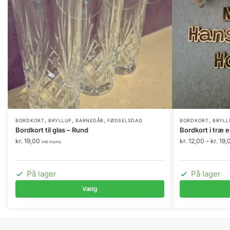
,
,
,
,
Dette
BORDKORT
BRYLLUP
BARNEDÅB
FØDSELSDAG
BORDKORT
BRYLL
Bordkort til glas – Rund
Bordkort i træ e
vare
kr.
19,00
kr.
12,00
–
kr.
19,
inkl moms
har
flere
varianter.
På lager
På lager
Mulighedern
Vælg
kan
vælges
på