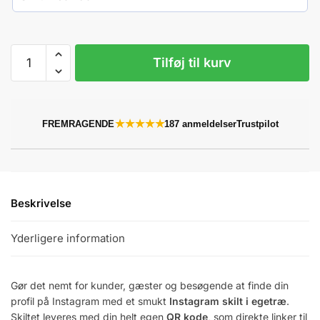
Instagram
Tilføj til kurv
skilt
i
egetræ
med
★★★★★
FREMRAGENDE
187 anmeldelser
Trustpilot
QR
kode
antal
Beskrivelse
Yderligere information
Gør det nemt for kunder, gæster og besøgende at finde din
profil på Instagram med et smukt
Instagram skilt i egetræ
.
Skiltet leveres med din helt egen
QR kode
, som direkte linker til