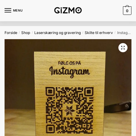
Skip
Skip
to
to
MENU
0
navigation
content
Forside
Shop
Laserskæring og gravering
Skilte til erhverv
Instagram skilt i egetræ med QR kode
/
/
/
/