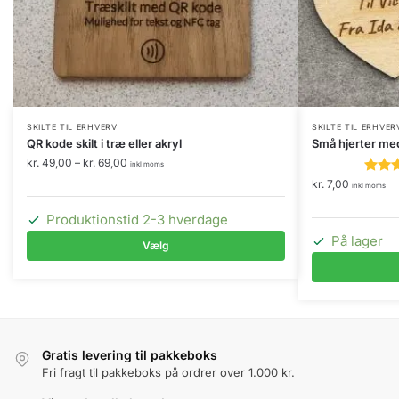
Dette
SKILTE TIL ERHVERV
SKILTE TIL ERHVER
QR kode skilt i træ eller akryl
Små hjerter med
vare
Prisinterval:
kr.
49,00
–
kr.
69,00
inkl moms
har
kr. 49,00
kr.
7,00
inkl moms
flere
til
kr. 69,00
varianter.
Produktionstid 2-3 hverdage
Mulighederne
På lager
Vælg
kan
vælges
på
varesiden
Gratis levering til pakkeboks
Fri fragt til pakkeboks på ordrer over 1.000 kr.