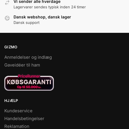
Vi sender alle hverdage
Lagervarer sendes typisk inden 24 timer
Dansk webshop, dansk lager
Dansk support
GIZMO
Anmeldelser og indlæg
Gaveidéer til ham
HJÆLP
Kundeservice
Handelsbetingelser
Reklamation